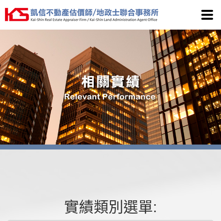
凱信
實績類別選單: