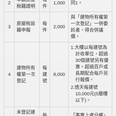
2
1,000
同1。
稅籍證明
件
與「建物所有權第
房屋稅設
每
一次登記」一併委
3
2,000
籍申報
件
託者，得合併議
價。
1.大樓以每建號為
計收單位，超過
30個建號另有優
惠。超過百戶或
建物所有
每
長期配合每戶另
4
權第一次
建
8,000
行報價。
登記
號
2.透天每建號
10,000元(5層樓
以下)。
未登記建
每
「事實上處分權」