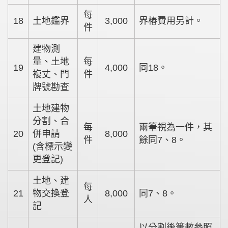
每
18
土地鑑界
3,000
界樁費用另計。
件
建物測
量、土地
每
19
4,000
同18。
複丈、門
件
牌號勘查
土地建物
分割、合
每
兩筆視為一件，其
20
併申請
8,000
件
餘同7、8。
(含標示變
更登記)
土地、建
每
21
物交換登
8,000
同7、8。
人
記
以分割後筆數參照