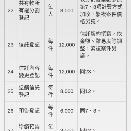
共有物所
每
第7、8項計費方式
22
有權分割
8,000
人
加收，繁複案件價
登記
格另議。
信託契約撰寫，依
每
金額、難易度等調
23
信託登記
12,000
件
整，繁複案件另
議。
信託內容
每
24
12,000
同23。
變更登記
件
塗銷信託
每
25
8,000
同12。
登記
件
每
26
預告登記
6,000
同7、8。
件
塗銷預告
每
27
3,000
同12。