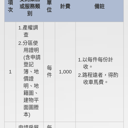
項
單
或服務類
計費
備註
次
位
别
1.產權調
查
2.分區使
用證明
(含申請
1.以每件每份計
登記
收。
每
1
簿、地
1,000
件
2.路程遠者，得酌
價證
收車馬費。
明、地
籍圖、
建物平
面圖謄
本)
申請房屋
每