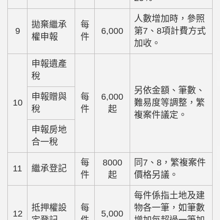
人數增加時，參照
拋棄繼承
每
9
6,000
第7、8項計費方式
權申報
件
加收。
申報遺產
稅
另依金額、筆數、
申報贈與
每
6,000
10
難易度等調整，繁
稅
件
起
複案件議定。
申報房地
合一稅
每
8000
同7、8，繁複案件
11
繼承登記
件
起
價格另議。
每件係指土地及建
抵押權設
每
物各一筆，如筆數
12
5,000
定登記
件
增加每超過一筆加