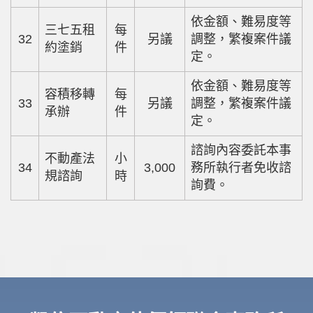
依金額、難易度等
三七五租
每
32
另議
調整，繁複案件議
約塗銷
件
定。
依金額、難易度等
容積移轉
每
33
另議
調整，繁複案件議
承辦
件
定。
諮詢內容委託本事
不動產法
小
34
3,000
務所執行者免收諮
規諮詢
時
詢費。