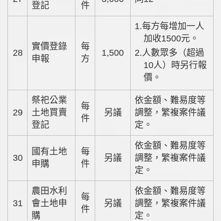
登記
件
1.每方每增加一人
加收1500元。
實價登錄
每
28
1,500
2.人數眾多（超過
申報
方
10人）時另行報
價。
祭祀公業
依金額、難易度等
每
29
土地買賣
另議
調整，繁複案件議
件
登記
定。
依金額、難易度等
國有土地
每
30
另議
調整，繁複案件議
申購
件
定。
農田水利
依金額、難易度等
每
31
會土地申
另議
調整，繁複案件議
件
購
定。