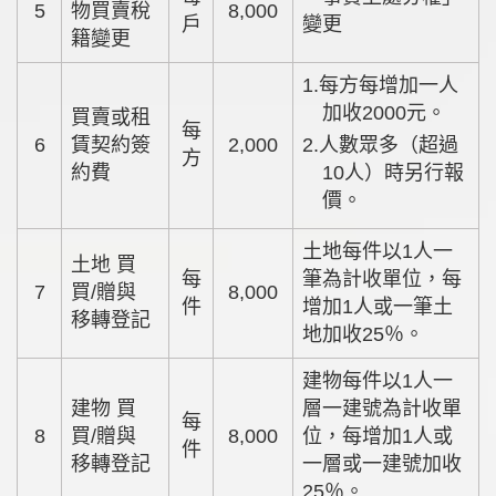
5
物買賣稅
8,000
戶
變更
籍變更
1.每方每增加一人
加收2000元。
買賣或租
每
6
賃契約簽
2,000
2.人數眾多（超過
方
約費
10人）時另行報
價。
土地每件以1人一
土地 買
每
筆為計收單位，每
7
買/贈與
8,000
件
增加1人或一筆土
移轉登記
地加收25％。
建物每件以1人一
建物 買
層一建號為計收單
每
8
買/贈與
8,000
位，每增加1人或
件
移轉登記
一層或一建號加收
25％。