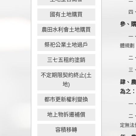
四
國有土地購買
參、
農田水利會土地購買
一
祭祀公業土地過戶
體規劃
二
三七五租約塗銷
三
不定期限契約終止(土
肆、
地)
為之
都市更新權利變換
一
地上物拆遷補償
二
定無法
容積移轉