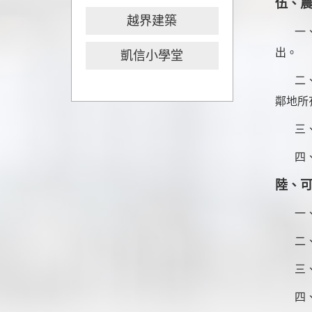
伍、
越界建築
一
出。
凱信小學堂
二
鄰地所
三
四、
陸、
一
二
三
四