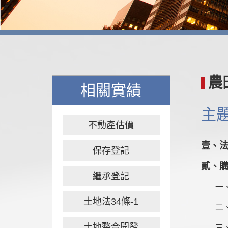
農
相關實績
主
不動產估價
壹、
保存登記
貳、
繼承登記
一
土地法34條-1
二
土地整合開發
三