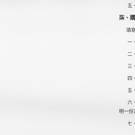
五
柒、
填寫申
一
二
三
四
五
六、申
明一份
七、