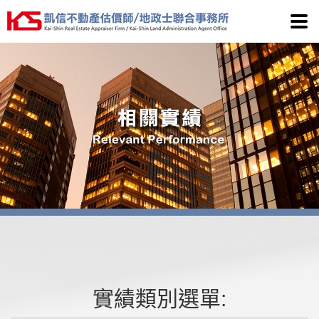
凱信
實績類別選單: